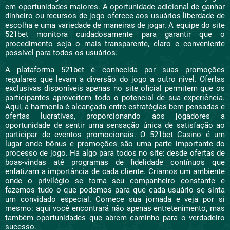
em oportunidades maiores. A oportunidade adicional de ganhar
dinheiro ou recursos de jogo oferece aos usuários liberdade de
escolha e uma variedade de maneiras de jogar. A equipe do site
521bet monitora cuidadosamente para garantir que o
procedimento seja o mais transparente, claro e conveniente
possível para todos os usuários.
A plataforma 521bet é conhecida por suas promoções
regulares que levam a diversão do jogo a outro nível. Ofertas
exclusivas disponíveis apenas no site oficial permitem que os
participantes aproveitem todo o potencial de sua experiência.
Aqui, a harmonia é alcançada entre estratégias bem pensadas e
ofertas lucrativas, proporcionando aos jogadores a
oportunidade de sentir uma sensação única de satisfação ao
participar de eventos promocionais. O 521bet Casino é um
lugar onde bônus e promoções são uma parte importante do
processo de jogo. Há algo para todos no site: desde ofertas de
boas-vindas até programas de fidelidade contínuos que
enfatizam a importância de cada cliente. Criamos um ambiente
onde o privilégio se torna seu companheiro constante e
fazemos tudo o que podemos para que cada usuário se sinta
um convidado especial. Comece sua jornada e veja por si
mesmo: aqui você encontrará não apenas entretenimento, mas
também oportunidades que abrem caminho para o verdadeiro
sucesso.