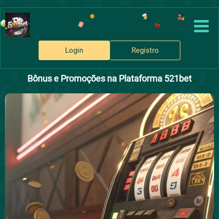
Login
Registro
Bônus e Promoções na Plataforma 521bet