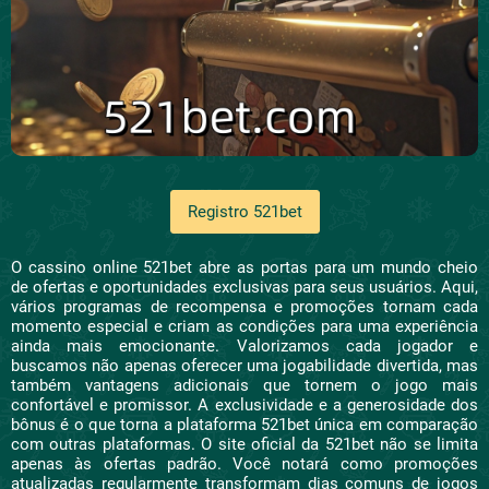
Registro 521bet
O cassino online 521bet abre as portas para um mundo cheio
de ofertas e oportunidades exclusivas para seus usuários. Aqui,
vários programas de recompensa e promoções tornam cada
momento especial e criam as condições para uma experiência
ainda mais emocionante. Valorizamos cada jogador e
buscamos não apenas oferecer uma jogabilidade divertida, mas
também vantagens adicionais que tornem o jogo mais
confortável e promissor. A exclusividade e a generosidade dos
bônus é o que torna a plataforma 521bet única em comparação
com outras plataformas. O site oficial da 521bet não se limita
apenas às ofertas padrão. Você notará como promoções
atualizadas regularmente transformam dias comuns de jogos